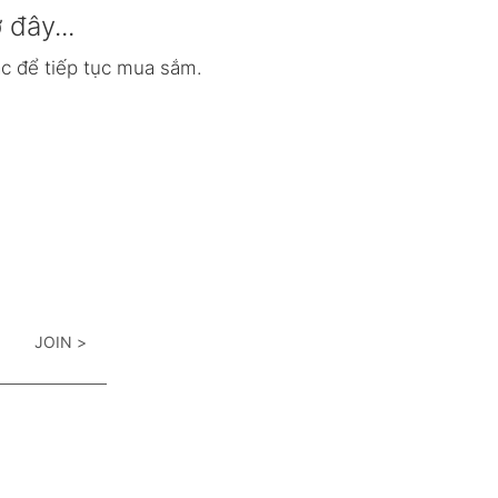
đây...
c để tiếp tục mua sắm.
JOIN >