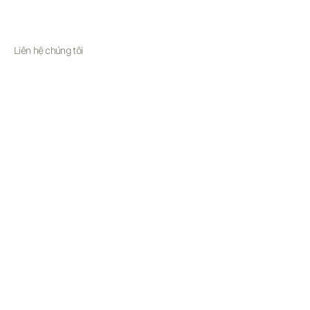
Liên hệ chúng tôi
Email:
support@simplesophistication.shop
Monday-Friday 8am-5pm PST
Saturday 8am - 3pm PST
Excluding Holidays
© Simple Sophistication 2025
Terms of Service
Privacy Policy
Shipping & Returns