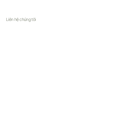
Liên hệ chúng tôi
Email:
support@simplesophistication.shop
Monday-Friday 8am-5pm PST
Saturday 8am - 3pm PST
Excluding Holidays
© Simple Sophistication 2025
Terms of Service
Privacy Policy
Shipping & Returns