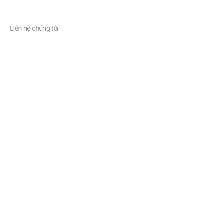
Liên hệ chúng tôi
Email:
support@simplesophistication.shop
Monday-Friday 8am-5pm PST
Saturday 8am - 3pm PST
Excluding Holidays
© Simple Sophistication 2025
Terms of Service
Privacy Policy
Shipping & Returns